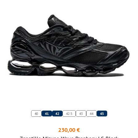
40
41
42
42.5
43
44
45
230,00 €