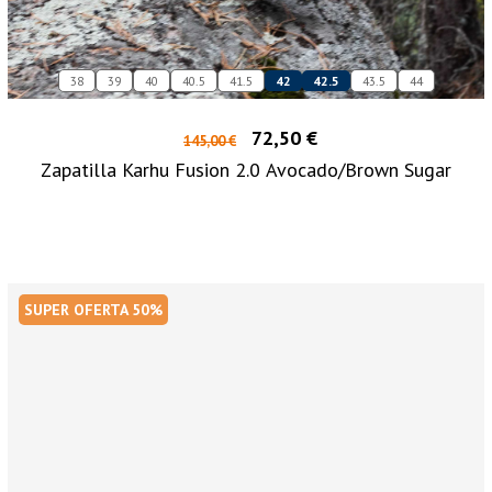
38
39
40
40.5
41.5
42
42.5
43.5
44
72,50 €
145,00 €
Zapatilla Karhu Fusion 2.0 Avocado/Brown Sugar
SUPER OFERTA 50%