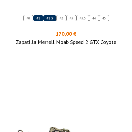
40
41
41.5
42
43
43.5
44
45
170,00 €
Zapatilla Merrell Moab Speed 2 GTX Coyote