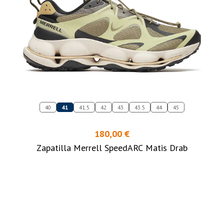
40
41
41.5
42
43
43.5
44
45
180,00 €
Zapatilla Merrell SpeedARC Matis Drab