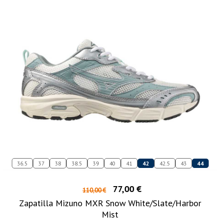
36.5
37
38
38.5
39
40
41
42
42.5
43
44
77,00 €
110,00 €
Zapatilla Mizuno MXR Snow White/Slate/Harbor
Mist