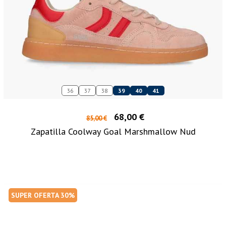
36
37
38
39
40
41
68,00 €
85,00 €
Zapatilla Coolway Goal Marshmallow Nud
SUPER OFERTA 30%