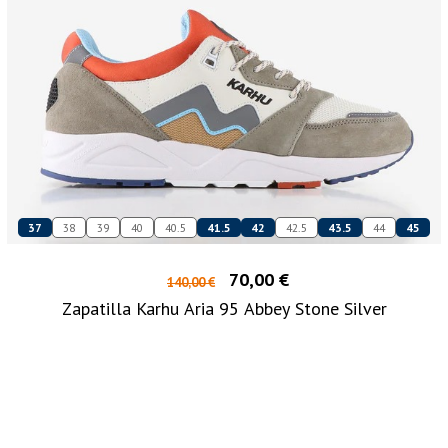
37
38
39
40
40.5
41.5
42
42.5
43.5
44
45
70,00 €
140,00 €
Zapatilla Karhu Aria 95 Abbey Stone Silver