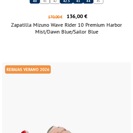
40
41
42
42.5
43
44
45
136,00 €
170,00 €
Zapatilla Mizuno Wave Rider 10 Premium Harbor
Mist/Dawn Blue/Sailor Blue
REBAJAS VERANO 2026