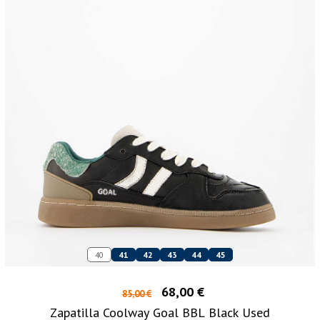
40
41
42
43
44
45
68,00 €
85,00 €
Zapatilla Coolway Goal BBL Black Used