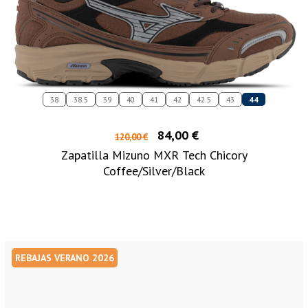
38
38.5
39
40
41
42
42.5
43
44
84,00 €
120,00 €
Zapatilla Mizuno MXR Tech Chicory
Coffee/Silver/Black
REBAJAS VERANO 2026