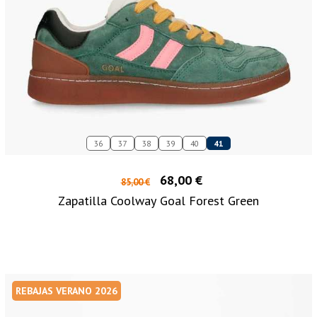
36
37
38
39
40
41
68,00 €
85,00 €
Zapatilla Coolway Goal Forest Green
REBAJAS VERANO 2026