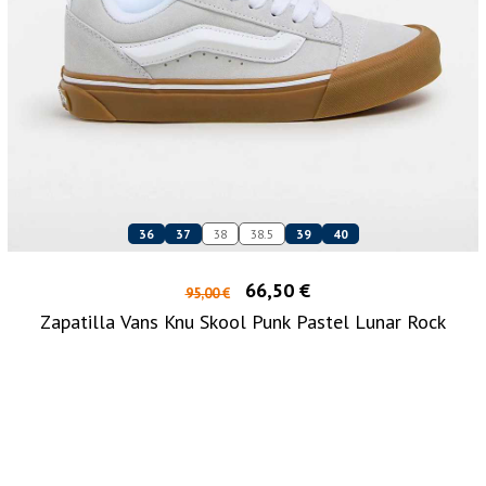
36
37
38
38.5
39
40
66,50 €
95,00 €
Zapatilla Vans Knu Skool Punk Pastel Lunar Rock