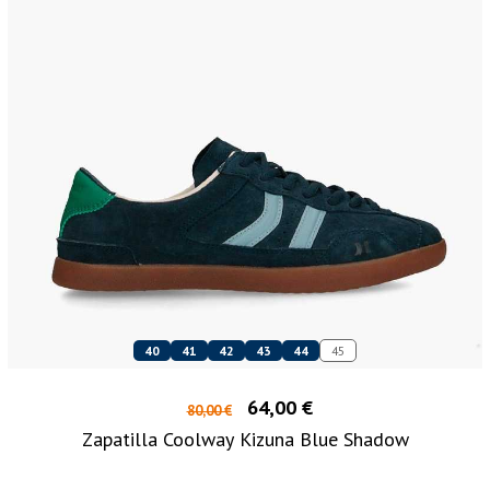
40
41
42
43
44
45
64,00 €
80,00 €
Zapatilla Coolway Kizuna Blue Shadow