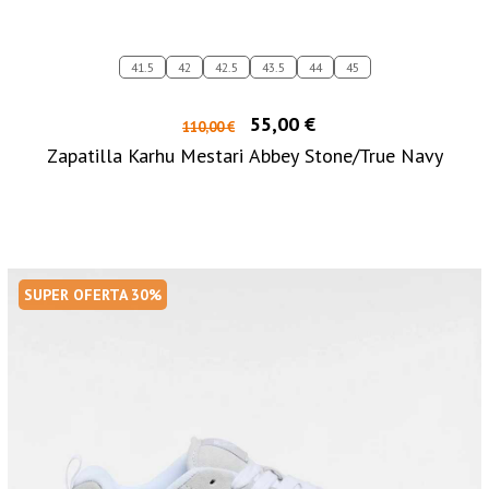
41.5
42
42.5
43.5
44
45
55,00 €
110,00 €
Zapatilla Karhu Mestari Abbey Stone/True Navy
SUPER OFERTA 30%