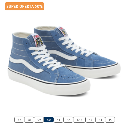
SUPER OFERTA 50%
37
38
39
40
41
42
42.5
43
44
45