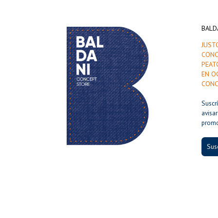
BALD
JUST
CONC
PEAT
EN O
CONC
Suscr
avisa
prom
Susc