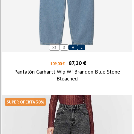
XS
S
M
L
87,20 €
109,00 €
Pantalón Carhartt Wip W` Brandon Blue Stone
Bleached
SUPER OFERTA 30%