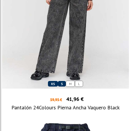
XS
S
M
L
41,96 €
59,95 €
Pantalón 24Colours Pierna Ancha Vaquero Black