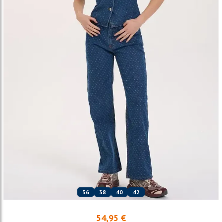
36
38
40
42
54,95 €