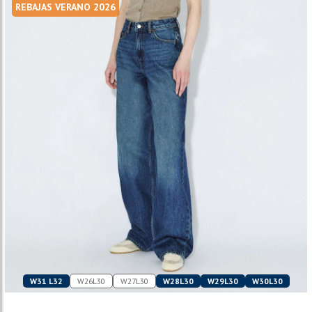
REBAJAS VERANO 2026
W31 L32
W26L30
W27L30
W28L30
W29L30
W30L30