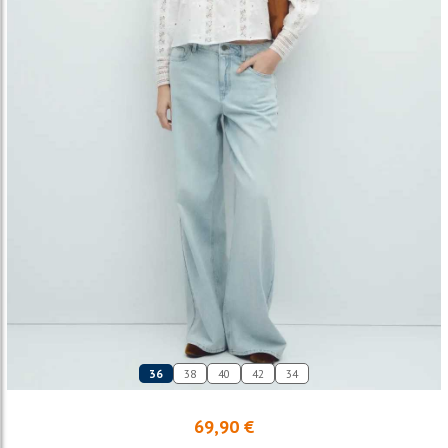
36
38
40
42
34
69,90 €