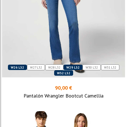
W26 L32
W27 L32
W28 L32
W29 L32
W30 L32
W31 L32
W32 L32
90,00 €
Pantalón Wrangler Bootcut Camellia