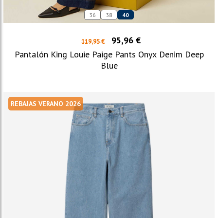
36
38
40
95,96 €
119,95 €
Pantalón King Louie Paige Pants Onyx Denim Deep
Blue
REBAJAS VERANO 2026