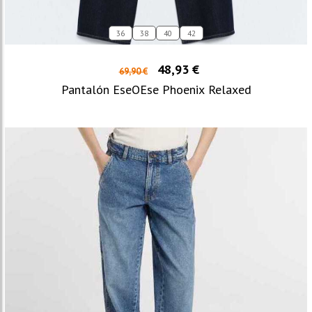
36
38
40
42
48,93 €
69,90 €
Pantalón EseOEse Phoenix Relaxed