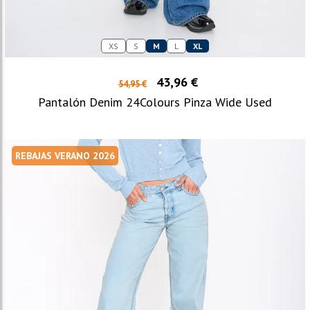
XS
S
M
L
XL
43,96 €
54,95 €
Pantalón Denim 24Colours Pinza Wide Used
REBAJAS VERANO 2026