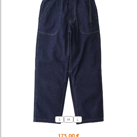
S
M
L
175,00 €