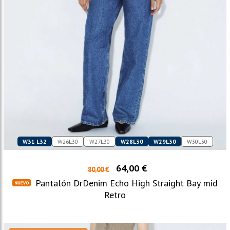
W31 L32
W26L30
W27L30
W28L30
W29L30
W30L30
64,00 €
80,00 €
Pantalón DrDenim Echo High Straight Bay mid
Retro