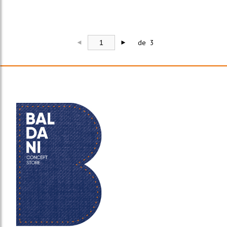
de 3
◄
►