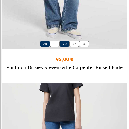
28
30
29
27
26
95,00 €
Pantalón Dickies Stevensville Carpenter Rinsed Fade