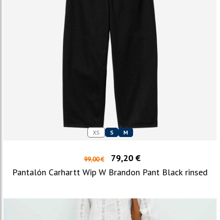
XS
S
M
79,20 €
99,00 €
Pantalón Carhartt Wip W Brandon Pant Black rinsed