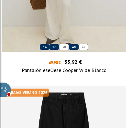
34
36
38
40
42
55,92 €
69,90 €
Pantalón eseOese Cooper Wide Blanco
REBAJAS VERANO 2026