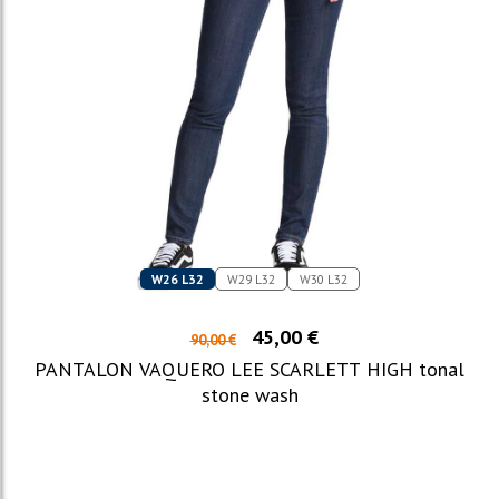
W26 L32
W29 L32
W30 L32
45,00 €
90,00 €
PANTALON VAQUERO LEE SCARLETT HIGH tonal
stone wash