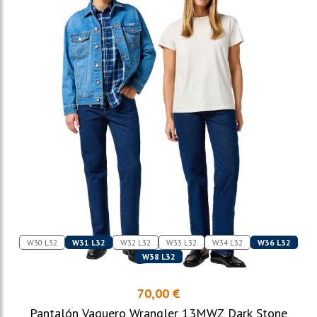
W30 L32
W31 L32
W32 L32
W33 L32
W34 L32
W36 L32
W38 L32
70,00 €
Pantalón Vaquero Wrangler 13MWZ Dark Stone