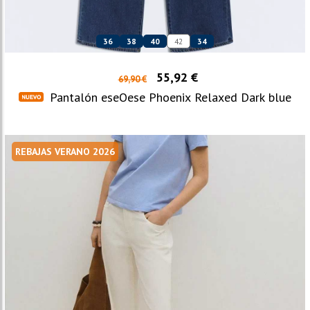
36
38
40
42
34
55,92 €
69,90 €
Pantalón eseOese Phoenix Relaxed Dark blue
REBAJAS VERANO 2026