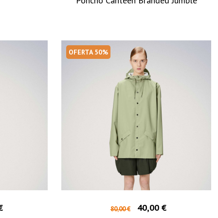
Poncho Canteen Branded Jumble
OFERTA 50%
€
40,00 €
80,00 €