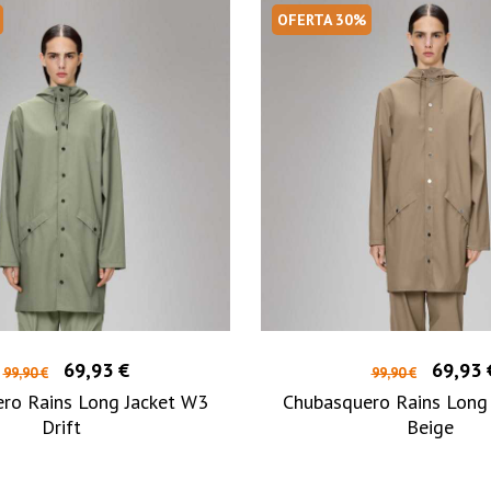
OFERTA 30%
69,93 €
69,93 
99,90 €
99,90 €
ro Rains Long Jacket W3
Chubasquero Rains Long
Drift
Beige