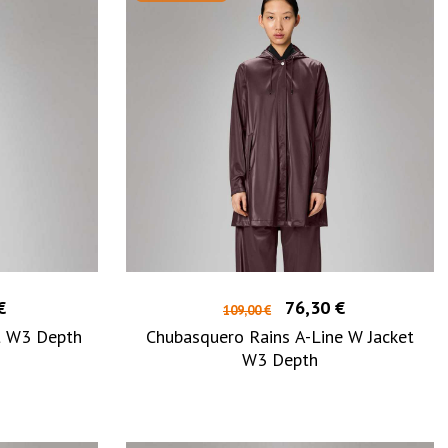
€
76,30 €
109,00 €
t W3 Depth
Chubasquero Rains A-Line W Jacket
W3 Depth