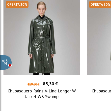
OFERTA 30%
OFERTA 30%
83,30 €
119,00 €
Chubasquero Rains A-Line Longer W
Chubasque
Jacket W3 Swamp