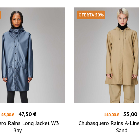
OFERTA 50%
47,50 €
55,00
95,00 €
110,00 €
ro Rains Long Jacket W3
Chubasquero Rains A-Lin
Bay
Sand