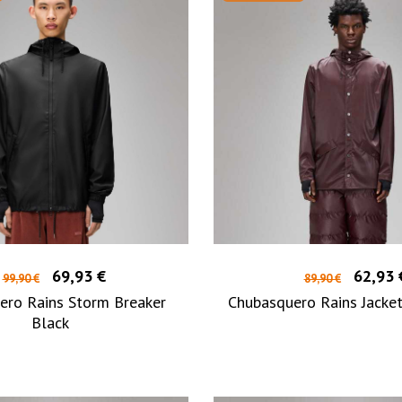
69,93 €
62,93 
99,90 €
89,90 €
ero Rains Storm Breaker
Chubasquero Rains Jacke
Black