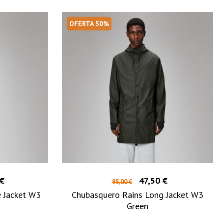
OFERTA 50%
 €
47,50 €
95,00 €
e Jacket W3
Chubasquero Rains Long Jacket W3
Green