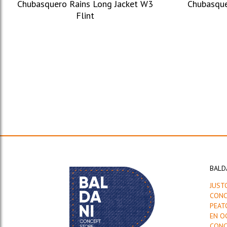
Chubasquero Rains Long Jacket W3
Chubasque
Flint
BALD
JUST
CONC
PEAT
EN O
CONC