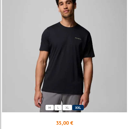
M
L
XL
XXL
35,00 €