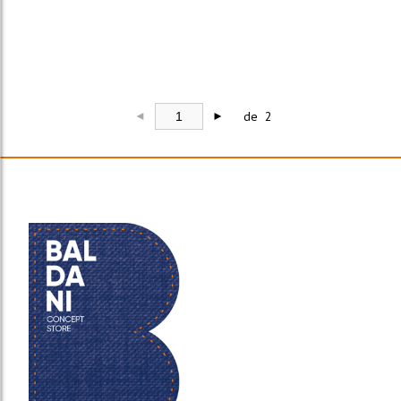
de 2
◄
►