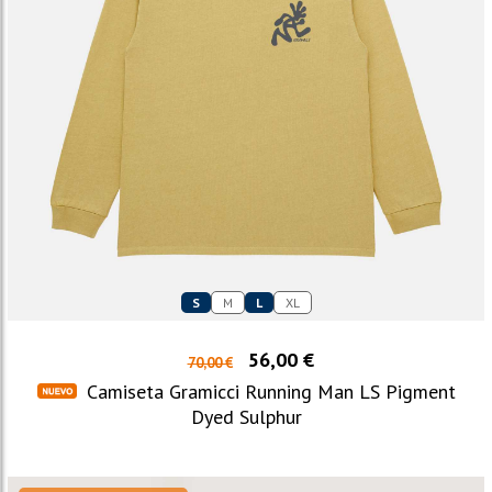
S
M
L
XL
56,00 €
70,00 €
Camiseta Gramicci Running Man LS Pigment
Dyed Sulphur