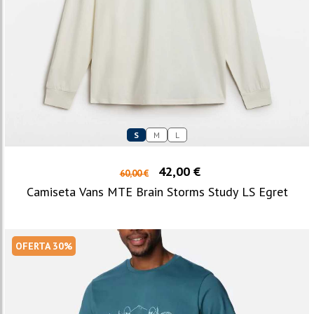
S
M
L
42,00 €
60,00 €
Camiseta Vans MTE Brain Storms Study LS Egret
OFERTA 30%