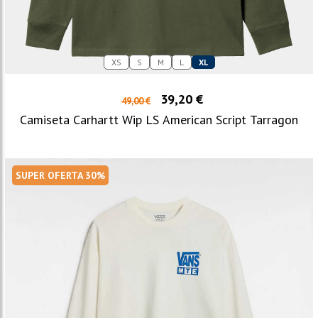
XS
S
M
L
XL
39,20 €
49,00 €
Camiseta Carhartt Wip LS American Script Tarragon
SUPER OFERTA 30%