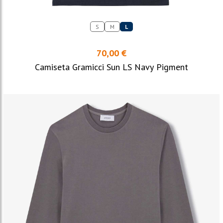
S
M
L
70,00 €
Camiseta Gramicci Sun LS Navy Pigment