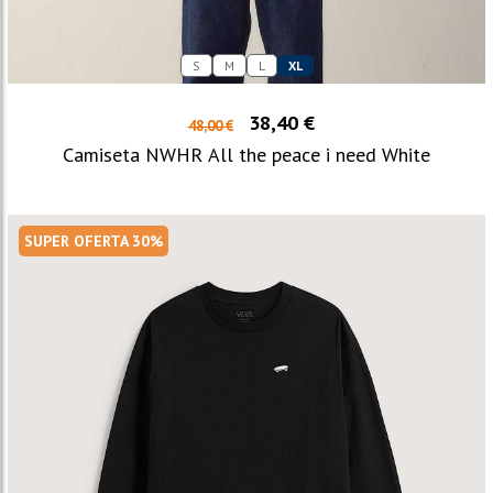
S
M
L
XL
38,40 €
48,00 €
Camiseta NWHR All the peace i need White
SUPER OFERTA 30%