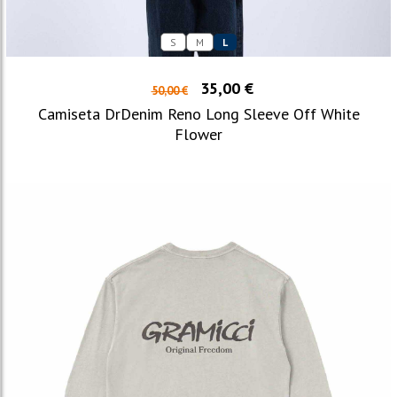
S
M
L
35,00 €
50,00 €
Camiseta DrDenim Reno Long Sleeve Off White
Flower