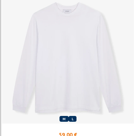
M
L
59,00 €