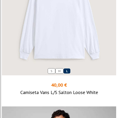
S
M
L
40,00 €
Camiseta Vans L/S Salton Loose White