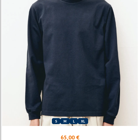
S
M
L
XL
65,00 €