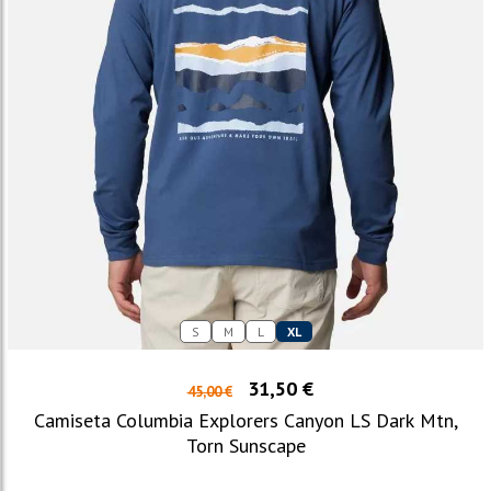
S
M
L
XL
31,50 €
45,00 €
Camiseta Columbia Explorers Canyon LS Dark Mtn,
Torn Sunscape