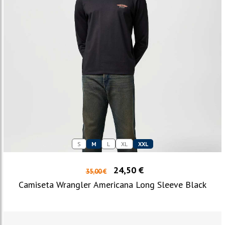
S
M
L
XL
XXL
24,50 €
35,00 €
Camiseta Wrangler Americana Long Sleeve Black