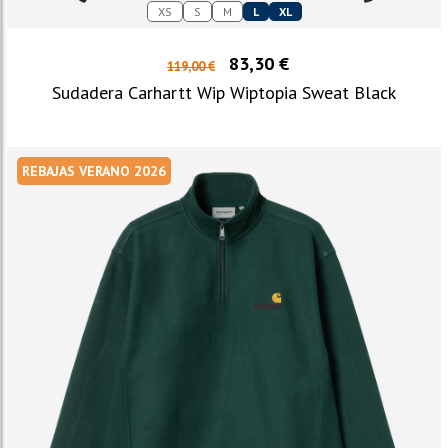
XS
S
M
L
XL
83,30 €
119,00 €
Sudadera Carhartt Wip Wiptopia Sweat Black
REBAJAS VERANO 2026