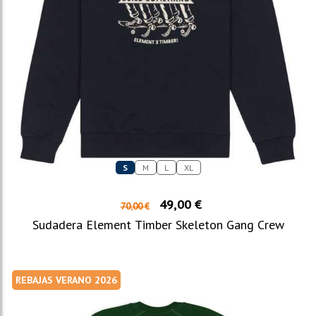
S
M
L
XL
49,00 €
70,00 €
Sudadera Element Timber Skeleton Gang Crew
REBAJAS VERANO 2026