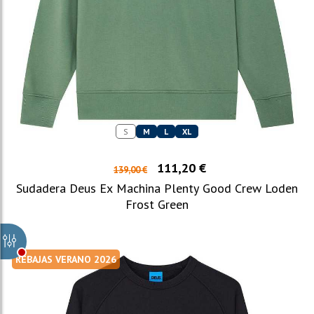
S
M
L
XL
111,20 €
139,00 €
Sudadera Deus Ex Machina Plenty Good Crew Loden
Frost Green
REBAJAS VERANO 2026