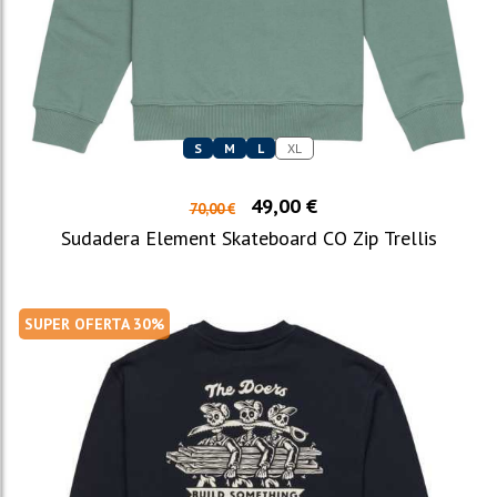
S
M
L
XL
49,00 €
70,00 €
Sudadera Element Skateboard CO Zip Trellis
SUPER OFERTA 30%