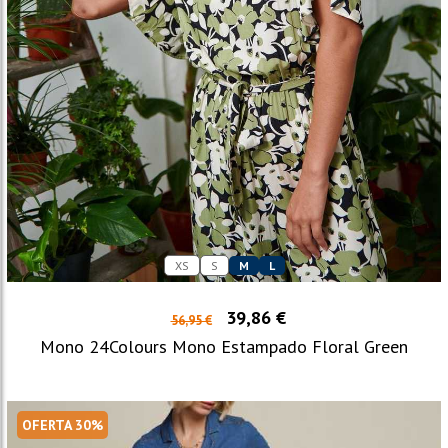
XS
S
M
L
39,86 €
56,95 €
Mono 24Colours Mono Estampado Floral Green
OFERTA 30%