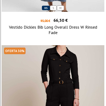
XS
S
M
66,50 €
95,00 €
Vestido Dickies Bib Long Overall Dress W Rinsed
Fade
OFERTA 30%