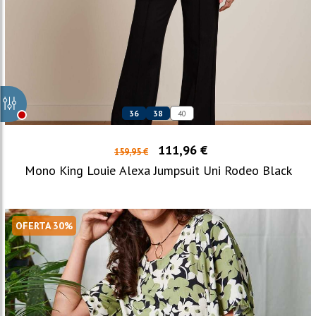
36
38
40
111,96 €
159,95 €
Mono King Louie Alexa Jumpsuit Uni Rodeo Black
OFERTA 30%