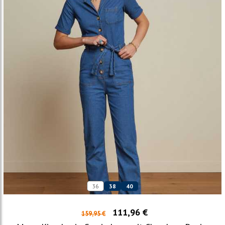
36
38
40
111,96 €
159,95 €