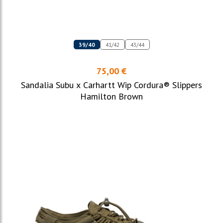
39/40
41/42
43/44
75,00 €
Sandalia Subu x Carhartt Wip Cordura® Slippers
Hamilton Brown