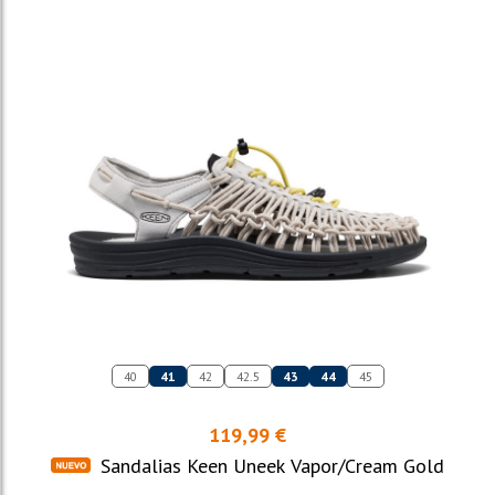
40
41
42
42.5
43
44
45
119,99 €
Sandalias Keen Uneek Vapor/Cream Gold