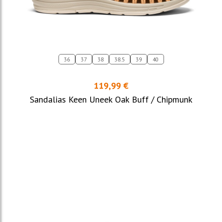
36
37
38
38.5
39
40
119,99 €
Sandalias Keen Uneek Oak Buff / Chipmunk