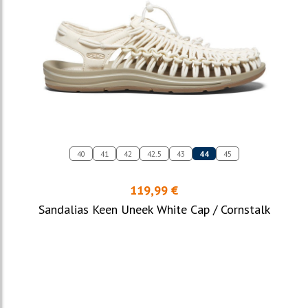
40
41
42
42.5
43
44
45
119,99 €
Sandalias Keen Uneek White Cap / Cornstalk