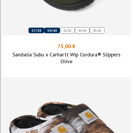
37/38
39/40
41/42
43/44
45/46
75,00 €
Sandalia Subu x Carhartt Wip Cordura® Slippers
Olive