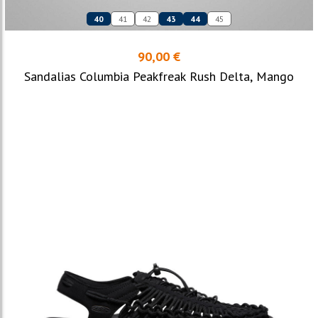
40
41
42
43
44
45
90,00 €
Sandalias Columbia Peakfreak Rush Delta, Mango