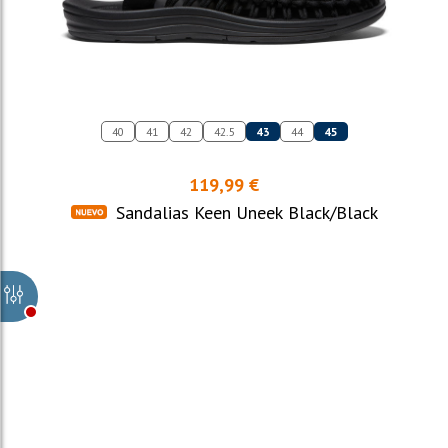
40
41
42
42.5
43
44
45
119,99 €
Sandalias Keen Uneek Black/Black