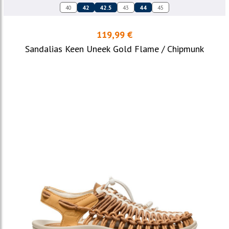
40
42
42.5
43
44
45
119,99 €
Sandalias Keen Uneek Gold Flame / Chipmunk