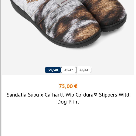
39/40
41/42
43/44
75,00 €
Sandalia Subu x Carhartt Wip Cordura® Slippers Wild
Dog Print