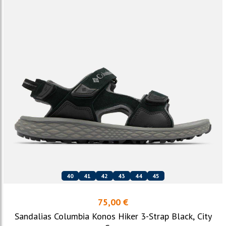
40
41
42
43
44
45
75,00 €
Sandalias Columbia Konos Hiker 3-Strap Black, City