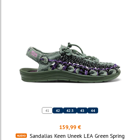
41
42
42.5
43
44
159,99 €
Sandalias Keen Uneek LEA Green Spring