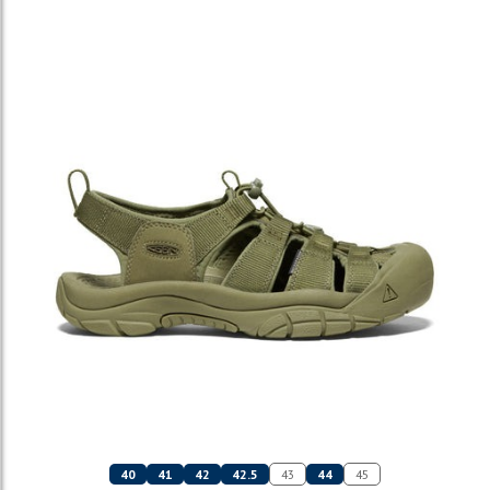
40
41
42
42.5
43
44
45