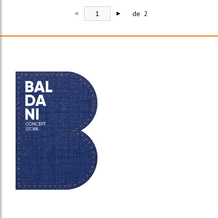
de 2
◄
►