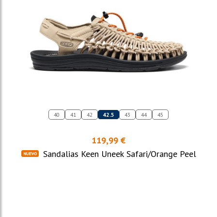
40
41
42
42.5
43
44
45
119,99 €
Sandalias Keen Uneek Safari/Orange Peel