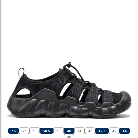
36
37
38
38.5
39
40
41
42
42.5
43
44
45