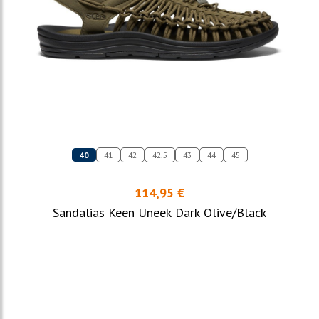
40
41
42
42.5
43
44
45
114,95 €
Sandalias Keen Uneek Dark Olive/Black