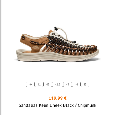
40
41
42
42.5
43
44
45
119,99 €
Sandalias Keen Uneek Black / Chipmunk