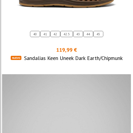
40
41
42
42.5
43
44
45
119,99 €
Sandalias Keen Uneek Dark Earth/Chipmunk