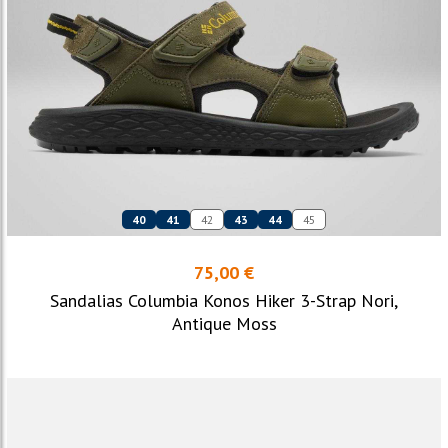
40
41
42
43
44
45
75,00 €
Sandalias Columbia Konos Hiker 3-Strap Nori,
Antique Moss