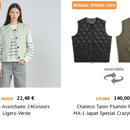
REBAJAS VERANO 2026
22,48 €
140,00
44,95 €
175,00 €
o Acolchado 24Colours
Chaleco Taion Plumón R
Ligero Verde
MA-1 Japan Special Crazy