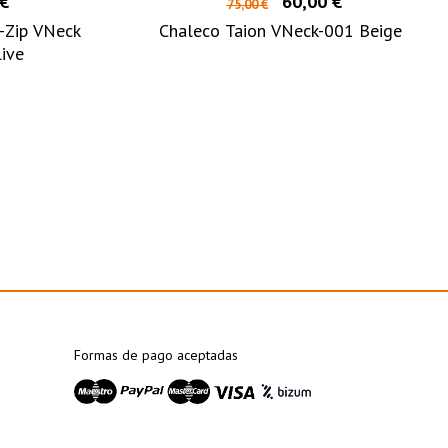
 €
60,00 €
75,00 €
W-Zip VNeck
Chaleco Taion VNeck-001 Beige
ive
Formas de pago aceptadas