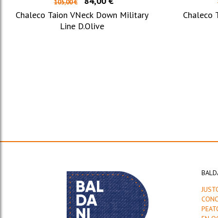
84,00 €
105,00 €
Chaleco Taion VNeck Down Military
Chaleco T
Line D.Olive
BALD
JUST
CONC
PEAT