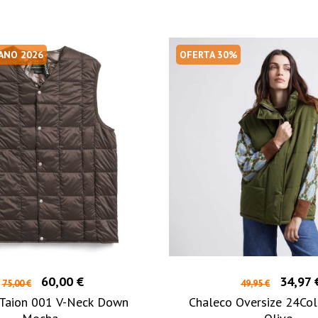
RANO 2026
OFERTA 30%
60,00 €
34,97 
75,00 €
49,95 €
 Taion 001 V-Neck Down
Chaleco Oversize 24Col