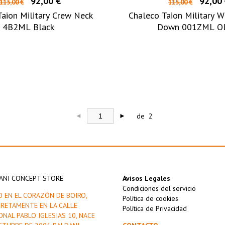
92,00 €
92,00
115,00 €
115,00 €
aion Military Crew Neck
Chaleco Taion Military 
4B2ML Black
Down 001ZML Ol
de 2
◄
►
ANI CONCEPT STORE
Avisos Legales
Condiciones del servicio
O EN EL CORAZÓN DE BOIRO,
Política de cookies
RETAMENTE EN LA CALLE
Política de Privacidad
ONAL PABLO IGLESIAS 10, NACE