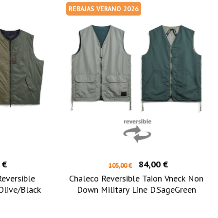
REBAJAS VERANO 2026
 €
84,00 €
105,00 €
eversible
Chaleco Reversible Taion Vneck Non
Olive/Black
Down Military Line D.SageGreen