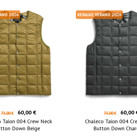
RANO 2026
REBAJAS VERANO 2026
60,00 €
60,00 
75,00 €
75,00 €
o Taion 004 Crew Neck
Chaleco Taion 004 Cr
tton Down Beige
Button Down Char