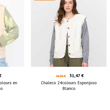
€
31,47 €
44,95 €
olours en
Chaleco 24colours Esponjoso
to
Blanco