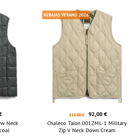
REBAJAS VERANO 2026
€
92,00 €
115,00 €
ew Neck
Chaleco Taion 001ZML-1 Military
coal
Zip V Neck Down Cream